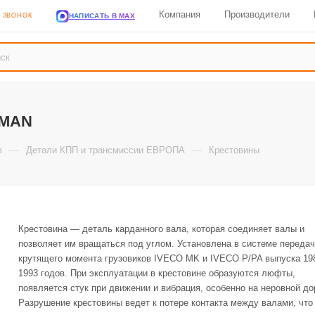
Компания
Производители
НАПИСАТЬ В MAX
Ь ЗВОНОК
 MAN
—
—
в
Детали КПП и трансмиссии ЕВРОПА
Крестовины
Крестовина — деталь карданного вала, которая соединяет валы и
позволяет им вращаться под углом. Установлена в системе переда
крутящего момента грузовиков IVECO MK и IVECO P/PA выпуска 19
1993 годов. При эксплуатации в крестовине образуются люфты,
появляется стук при движении и вибрация, особенно на неровной до
Разрушение крестовины ведет к потере контакта между валами, что