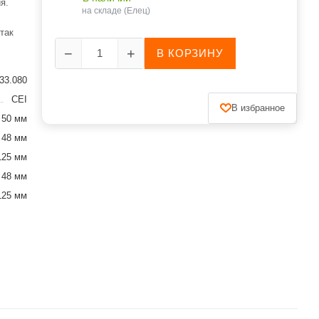
я.
на складе (Елец)
так
−
+
В КОРЗИНУ
33.080
CEI
В избранное
50 мм
48 мм
125 мм
48 мм
125 мм