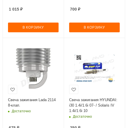
1 015
₽
700
₽
В КОРЗИНУ
В КОРЗИНУ
Свеча зажигания Lada 2114
Свеча зажигания HYUNDAI:
8-клап.
i30 1.4i/1.6i 07- / Solaris IV
1.4i/1.6i 10
Достаточно
Достаточно
675
₽
250
₽