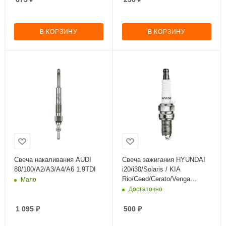
В КОРЗИНУ
В КОРЗИНУ
Свеча накаливания AUDI
Свеча зажигания HYUNDAI
80/100/A2/A3/A4/A6 1.9TDI
i20/i30/Solaris / KIA
Rio/Ceed/Cerato/Venga
Мало
1.4/1.6
Достаточно
1 095
₽
500
₽