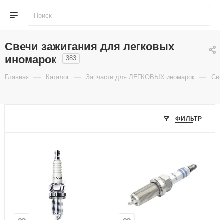
Свечи зажигания для легковых
иномарок
383
—
—
—
Главная
Каталог
Запчасти для ЛЕГКОВЫХ иномарок
Св
ФИЛЬТР