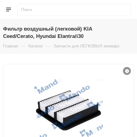
Фильтр воздушный (легковой) KIA
Ceed/Cerato, Hyundai Elantra/i30
—
—
—
Главная
Каталог
Запчасти для ЛЕГКОВЫХ иномарок
Фи