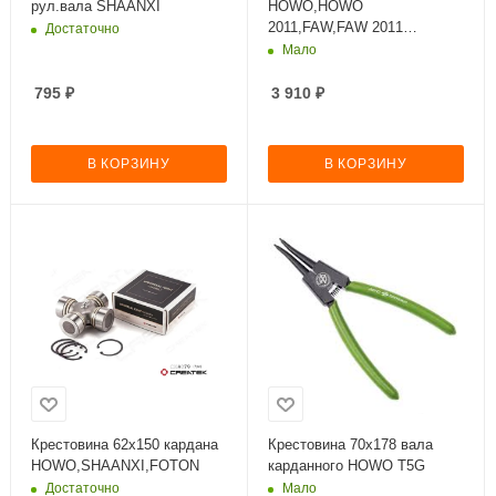
рул.вала SHAANXI
HOWO,HOWO
2011,FAW,FAW 2011
Достаточно
3252,3312,SHAANXI,SHACM
Мало
AN,SHAANXI F3000,FOTON,
795
₽
3 910
₽
В КОРЗИНУ
В КОРЗИНУ
Крестовина 62х150 кардана
Крестовина 70х178 вала
HOWO,SHAANXI,FOTON
карданного HOWO T5G
Достаточно
Мало