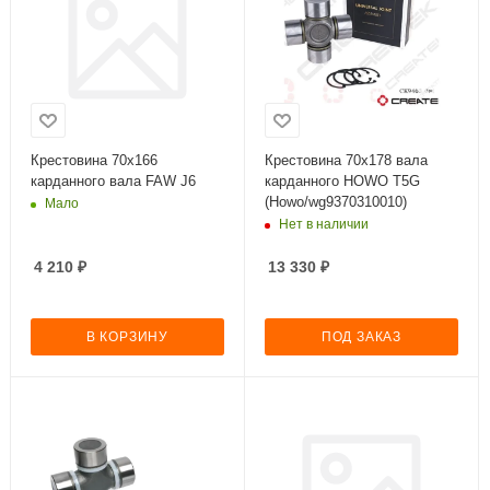
Крестовина 70х166
Крестовина 70х178 вала
карданного вала FAW J6
карданного HOWO T5G
(Howo/wg9370310010)
Мало
Нет в наличии
4 210
₽
13 330
₽
В КОРЗИНУ
ПОД ЗАКАЗ