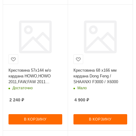
Крестовина 57х144 м/о
Крестовина 68 х166 мм
кардана HOWO,HOWO
кардана Dong Feng /
2011,FAW,FAW 2011
SHAANXI F3000 / X6000
3252,3312,SHAANX
Достаточно
Мало
FOTON,DONG FENG
2 240
₽
4 900
₽
В КОРЗИНУ
В КОРЗИНУ