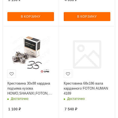
В КОРЗИНУ
В КОРЗИНУ
Крестовина 30х88 кардана
Крестовина 68x186 вала
подъема кузова
карданного FOTON AUMAN
HOWO,SHAANXI,FOTON,DO
4189
NG FENG
Достаточно
Достаточно
1 100
₽
7 540
₽