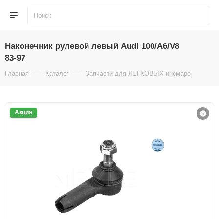
Наконечник рулевой левый Audi 100/A6/V8
83-97
—
—
—
Главная
Каталог
Запчасти для ЛЕГКОВЫХ иномарок
Ру
Акция