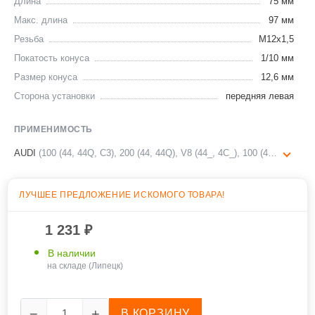
Длина
75 мм
Макс. длина
97 мм
Резьба
M12x1,5
Покатость конуса
1/10 мм
Размер конуса
12,6 мм
Сторона установки
передняя левая
ПРИМЕНИМОСТЬ
AUDI
(100 (44, 44Q, C3), 200 (44, 44Q), V8 (44_, 4C_), 100 (4A, C4), 100 Avant (44, 44Q, C3), 100 Avant (4A, C4), 200 Avant (44, 44Q), A6 (4A, C4), A6 Avant (4A, C4))
ЛУЧШЕЕ ПРЕДЛОЖЕНИЕ ИСКОМОГО ТОВАРА
!
1 231
₽
В наличии
на складе (Липецк)
−
+
В КОРЗИНУ